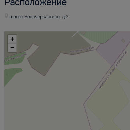
Расположение
шоссе Новочеркасское, д.2
+
−