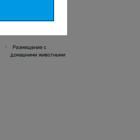
Животные
Размещение с
домашними животными