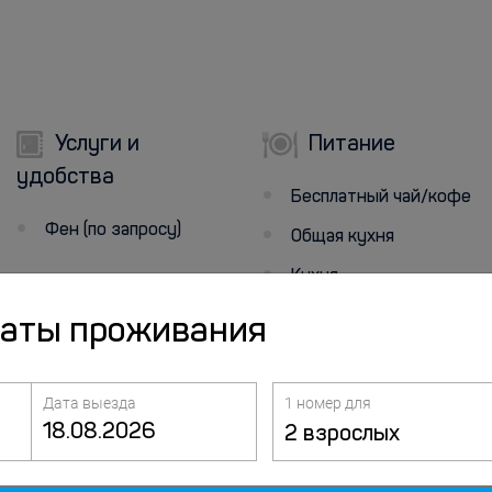
Услуги и
Питание
удобства
Бесплатный чай/кофе
Фен (по запросу)
Общая кухня
Кухня
Микроволновая печь
даты проживания
Дата выезда
1 номер для
2 взрослых