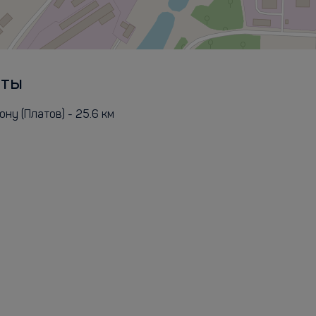
рты
ну (Платов) - 25.6 км