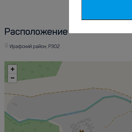
от/до жд вокзала
Расположение
Ирафский район, Р302
+
−