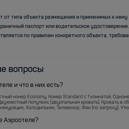
т от типа объекта размещения и применимых к нему 
раничный паспорт или водительское удостоверение. 
ствляется по правилам конкретного объекта, требо
ые вопросы
еле и что в них есть?
стный номер Economy, Номер Standard c 1 комнатой, Одном
 Двухместный полулюкс (двуспальная кровать), Кровать в 
екурящих; Холодильник; Телевизор; Фен (по запросу); Утюг
ле Аэроотеле?