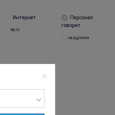
Интернет
Персонал
говорит
Wi-Fi
на русском
×