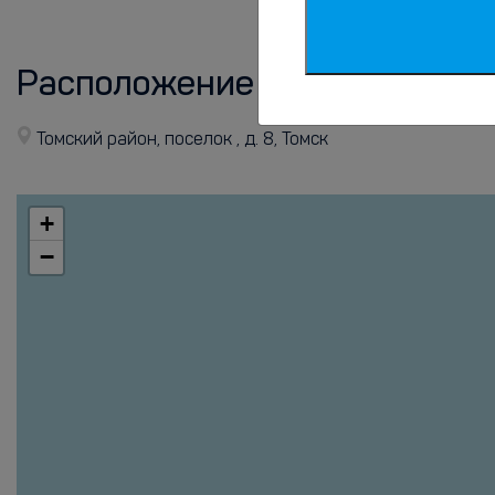
Расположение
Томский район, поселок , д. 8, Томск
+
−