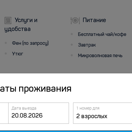
Услуги и
Питание
удобства
Бесплатный чай/кофе
Фен (по запросу)
Завтрак
Утюг
Микроволновая печь
даты проживания
Дата выезда
1 номер для
2 взрослых