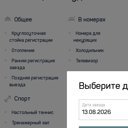
Общее
В номерах
Круглосуточная
Номера для
стойка регистрации
некурящих
Отопление
Холодильник
Ранняя регистрация
Телевизор
заезда
Поздняя регистрация
Выберите 
выезда
Спорт
Животные
Дата заезда
Настольный теннис
Размещение с
домашними животными
Тренажерный зал
не допускается