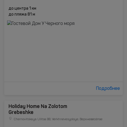
до центра 1 км
до пляжа 81 м
Подробнее
Holiday Home Na Zolotom
Grebeshke
Chernovitskaya Ulitsa 88, Verkhnevesyoloye, Верхневесёлое