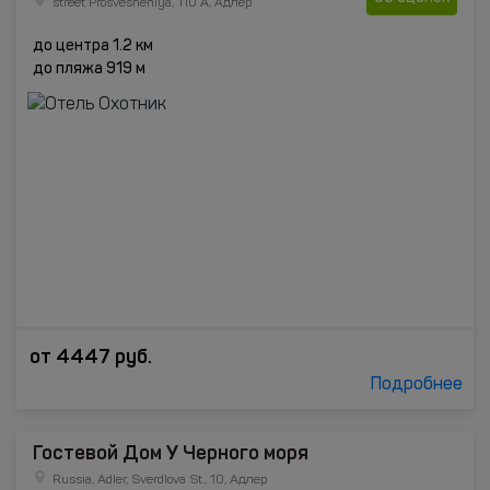
street Prosvesheniya, 110 A, Адлер
до центра 1.2 км
до пляжа 919 м
от
4447
руб.
Подробнее
Гостевой Дом У Черного моря
Russia, Adler, Sverdlova St., 10, Адлер