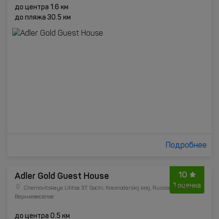
до центра 1.6 км
до пляжа 30.5 км
Подробнее
10
Adler Gold Guest House
1 оценка
Chernovitskaya Ulitsa 37, Sochi, Krasnodarskij kraj, Russia, 354383,
Верхневесёлое
до центра 0.5 км