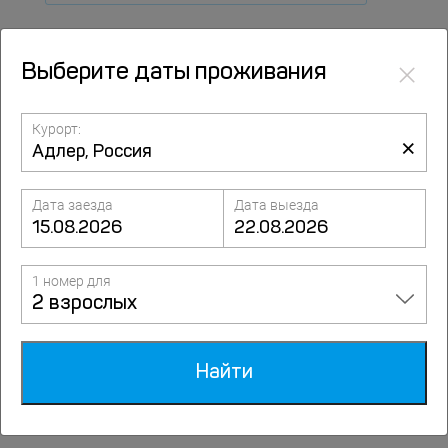
Питание
×
Выберите даты проживания
С завтраком
Курорт:
×
Все включено
Дата заезда
Дата выезда
Инфраструктура
1 номер для
2 взрослых
Гостиницы на карте
Найти
Шведский стол