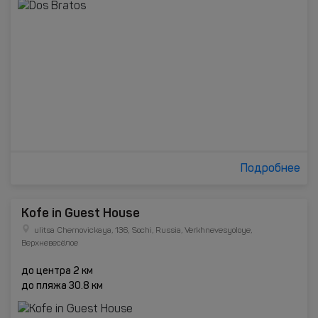
Подробнее
Kofe in Guest House
ulitsa Chernovickaya, 136, Sochi, Russia, Verkhnevesyoloye,
Верхневесёлое
до центра 2 км
до пляжа 30.8 км