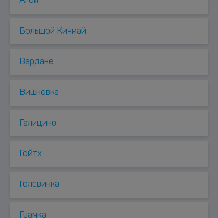
Агой
Большой Кичмай
Вардане
Вишневка
Галицино
Гойтх
Головинка
Гуамка