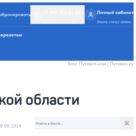
+7 499 703-01-20
Личный кабинет
забронировать
Бронирование 24/7
Узнать статус заявки
перелетом
Блог Путевка.ком / Путевка.ру
кой области
Поиск в блоге
8.08.2024
Поис