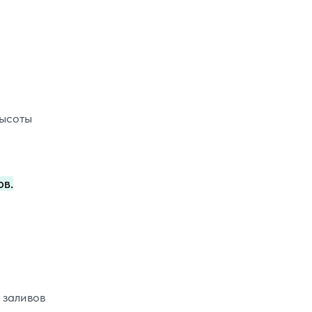
высоты
ов.
 заливов