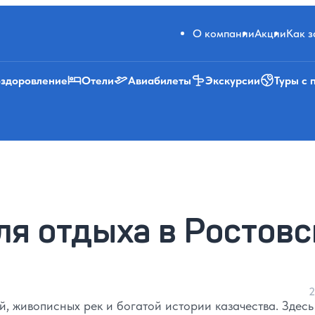
О компании
Акции
Как 
оздоровление
Отели
Авиабилеты
Экскурсии
Туры с 
ля отдыха в Ростовс
2
й, живописных рек и богатой истории казачества. Здесь