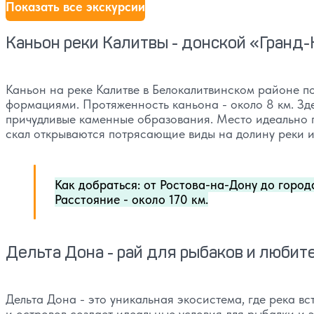
Показать все экскурсии
Каньон реки Калитвы - донской «Гранд
Каньон на реке Калитве в Белокалитвинском районе 
формациями. Протяженность каньона - около 8 км. Зд
причудливые каменные образования. Место идеально п
скал открываются потрясающие виды на долину реки и
Как добраться: от Ростова-на-Дону до город
Расстояние - около 170 км.
Дельта Дона - рай для рыбаков и люби
Дельта Дона - это уникальная экосистема, где река вс
и островов создает идеальные условия для рыбалки и э