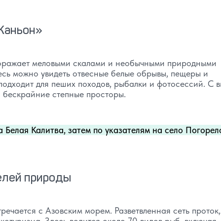
-Каньон»
поражает меловыми скалами и необычными природными
есь можно увидеть отвесные белые обрывы, пещеры и
одходит для пеших походов, рыбалки и фотосессий. С 
 бескрайние степные просторы.
а Белая Калитва, затем по указателям на село Погорел
телей природы
тречается с Азовским морем. Разветвленная сеть проток,
котуризма. Здесь водится около 70 видов рыб, включая