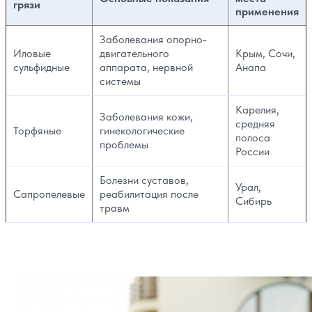
грязи
применения
Заболевания опорно-
Иловые
двигательного
Крым, Сочи,
сульфидные
аппарата, нервной
Анапа
системы
Карелия,
Заболевания кожи,
средняя
Торфяные
гинекологические
полоса
проблемы
России
Болезни суставов,
Урал,
Сапропелевые
реабилитация после
Сибирь
травм