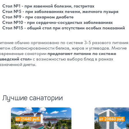
Стол №1 - при язвенной болезни, гастритах
Стол №5 - при заболеваниях печени, желчного пузыря
Стол №9 - при сахарном диабете
Стол №10 - при сердечно-сосудистых заболеваниях
Стол №15 - общий стол при отсутствии особых показаний
итание обычно организовано по системе 3-5 разового питания
четом сбалансированности белков, жиров и углеводов. Многие
овременные санатории
предлагают питание по системе
шведский стол»
с возможностью выбора блюд в рамках
азначенной диеты.
Лучшие санатории
Санаторий Красная Талка
Пансионат Прив
от 21440 руб.
от 20860 руб.