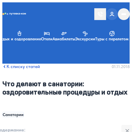
Putevka.com
тдых и оздоровление
Отели
Авиабилеты
Экскурсии
Туры с перелетом
К списку статей
01.11.2018
Что делают в санатории:
оздоровительные процедуры и отдых
Санатории
Закры
одержание:
: