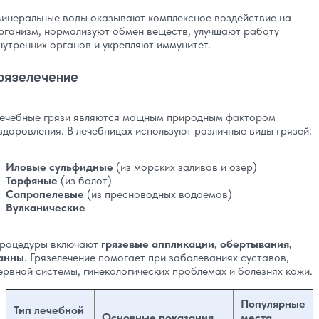
инеральные воды оказывают комплексное воздействие на
рганизм, нормализуют обмен веществ, улучшают работу
нутренних органов и укрепляют иммунитет.
рязелечение
ечебные грязи являются мощным природным фактором
здоровления. В лечебницах используют различные виды грязей:
Иловые сульфидные
(из морских заливов и озер)
Торфяные
(из болот)
Сапропелевые
(из пресноводных водоемов)
Вулканические
роцедуры включают
грязевые аппликации, обертывания,
анны
. Грязелечение помогает при заболеваниях суставов,
ервной системы, гинекологических проблемах и болезнях кожи.
Популярные
Тип лечебной
Основные показания
места