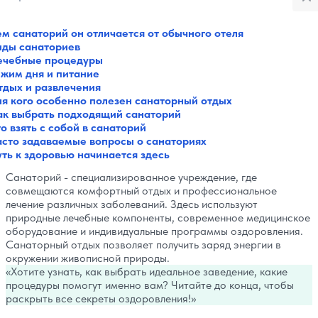
м санаторий он отличается от обычного отеля
Все категории
иды санаториев
Музеи
ечебные процедуры
Галереи
ежим дня и питание
Парки
тдых и развлечения
Театры
ля кого особенно полезен санаторный отдых
Площади
ак выбрать подходящий санаторий
Пляжи
о взять с собой в санаторий
асто задаваемые вопросы о санаториях
Мосты
ть к здоровью начинается здесь
Горы
Разное
Санаторий - специализированное учреждение, где
Зоопарки
совмещаются комфортный отдых и профессиональное
Интересное в городах
лечение различных заболеваний. Здесь используют
Советы путешественнику
природные лечебные компоненты, современное медицинское
Санатории
оборудование и индивидуальные программы оздоровления.
Санаторный отдых позволяет получить заряд энергии в
Реки и озера
окружении живописной природы.
Святые места
Хотите узнать, как выбрать идеальное заведение, какие
процедуры помогут именно вам? Читайте до конца, чтобы
раскрыть все секреты оздоровления!