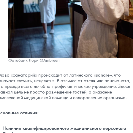
Фотобанк Лори
@Ambreen
лово «санаторий» происходит от латинского «sanare», что
значает «лечить, исцелять». В отличие от отеля или пансионата,
то прежде всего лечебно-профилактическое учреждение. Здесь
лавная цель не просто размещение гостей, а оказание
омплексной медицинской помощи и оздоровление организма.
сновные отличия:
Наличие квалифицированного медицинского персонала