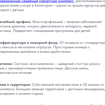
овременный семейный курортный комплекс
, расположенный н
ервой линии у моря в Евпатории – одном из лучших курортов дл
тдыха с детьми.
ечебный профиль:
Многопрофильный – лечение заболеваний
рганов дыхания, опорно-двигательного аппарата, нервной
истемы. Предлагает специальные программы для детей.
нфраструктура и номерной фонд:
311 номеров от стандартны
о люксов в нескольких корпусах. Просторные номера с
овременным дизайном и всеми удобствами.
итание:
Система «все включено» – шведский стол три раза в
ень с промежуточными приемами пищи. Детское меню,
иетическое питание.
ляж и территория:
Собственный песчаный пляж в 50 метрах от
омплекса. Большая зеленая территория с детскими площадками,
еседками и зонами отдыха.