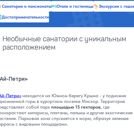
Санатории и пансионаты
Отели и гостиницы
Экскурсии с гидо
Достопримечательности
Необычные санатории с уникальным
расположением
Ай-Петри»
Ай-Петри»
находится на Южном берегу Крыма - у подножия
дноименной горы в курортном поселке Мисхор. Территория
редставляет собой парк
площадью 15 гектаров,
где
роизрастают кипарисы, платаны, пальмы и другие экзотические
астения. Парковая зона спускается к морю, образуя зеленые
еррасы с видовыми площадками.