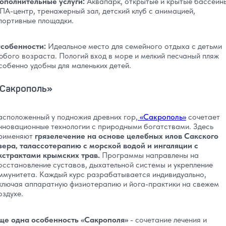
ополнительные услуги:
Аквапарк, открытые и крытые бассейн
ПА-центр, тренажерный зал, детский клуб с анимацией,
портивные площадки.
собенности:
Идеальное место для семейного отдыха с детьми
юбого возраста. Пологий вход в море и мелкий песчаный пляж
собенно удобны для маленьких детей.
Сакрополь»
асположенный у подножия древних гор,
«Сакрополь»
сочетает
нновационные технологии с природными богатствами. Здесь
рименяют
грязелечение на основе целебных илов Сакского
зера, талассотерапию с морской водой и ингаляции с
кстрактами крымских трав.
Программы направлены на
осстановление суставов, дыхательной системы и укрепление
ммунитета. Каждый курс разрабатывается индивидуально,
ключая аппаратную физиотерапию и йога-практики на свежем
оздухе.
ще одна особенность «Сакрополя»
- сочетание лечения и