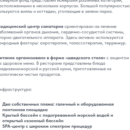
омерной фонд представлен номерами различных категорий,
асположенными в нескольких корпусах. Большой популярностью
ользуются виллы и коттеджи, утопающие в зелени парка.
едицинский центр санатория
ориентирован на лечение
аболеваний органов дыхания, сердечно-сосудистой системы,
порно-двигательного аппарата. Здесь активно используются
риродные факторы: аэротерапия, талассотерапия, терренкур.
итание организовано в форме «шведского стола»
с акцентом
а здоровое меню. В ресторане представлены блюда
редиземноморской и русской кухни, приготовленные из
кологически чистых продуктов.
нфраструктура:
Два собственных пляжа: галечный и оборудованная
понтонная площадка
Крытый бассейн с подогреваемой морской водой и
открытый сезонный бассейн
SPA-центр с широким спектром процедур