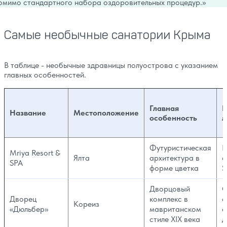
омимо стандартного набора оздоровительных процедур.
Самые необычные санатории Крыма
В таблице - необычные здравницы полуострова с указанием
главных особенностей.
Главная
П
Название
Местоположение
особенность
л
Футуристическая
К
Mriya Resort &
Ялта
архитектура в
о
SPA
форме цветка
S
Дворцовый
С
Дворец
комплекс в
с
Кореиз
«Дюльбер»
мавританском
с
стиле XIX века
д