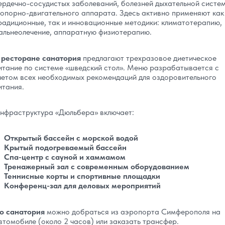
ердечно-сосудистых заболеваний, болезней дыхательной систе
 опорно-двигательного аппарата. Здесь активно применяют как
радиционные, так и инновационные методики: климатотерапию,
альнеолечение, аппаратную физиотерапию.
 ресторане санатория
предлагают трехразовое диетическое
итание по системе «шведский стол». Меню разрабатывается с
четом всех необходимых рекомендаций для оздоровительного
итания.
нфраструктура «Дюльбера» включает:
Открытый бассейн с морской водой
Крытый подогреваемый бассейн
Спа-центр с сауной и хаммамом
Тренажерный зал с современным оборудованием
Теннисные корты и спортивные площадки
Конференц-зал для деловых мероприятий
о санатория
можно добраться из аэропорта Симферополя на
втомобиле (около 2 часов) или заказать трансфер.