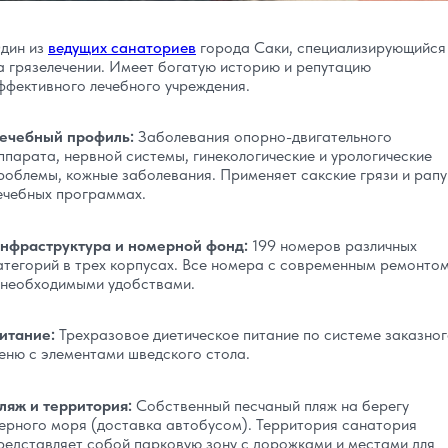
дин из
ведущих санаториев
города Саки, специализирующийся
а грязелечении. Имеет богатую историю и репутацию
ффективного лечебного учреждения.
ечебный профиль:
Заболевания опорно-двигательного
ппарата, нервной системы, гинекологические и урологические
роблемы, кожные заболевания. Применяет сакские грязи и рапу
ечебных программах.
нфраструктура и номерной фонд:
199 номеров различных
атегорий в трех корпусах. Все номера с современным ремонто
 необходимыми удобствами.
итание:
Трехразовое диетическое питание по системе заказно
еню с элементами шведского стола.
ляж и территория:
Собственный песчаный пляж на берегу
ерного моря (доставка автобусом). Территория санатория
редставляет собой парковую зону с дорожками и местами для