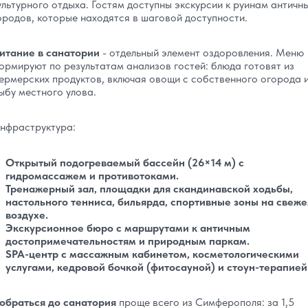
ультурного отдыха. Гостям доступны экскурсии к руинам античн
ородов, которые находятся в шаговой доступности.
итание в санатории
- отдельный элемент оздоровления. Меню
ормируют по результатам анализов гостей: блюда готовят из
ермерских продуктов, включая овощи с собственного огорода 
ыбу местного улова.
нфраструктура:
Открытый подогреваемый бассейн (26×14 м) с
гидромассажем и противотоками.
Тренажерный зал, площадки для скандинавской ходьбы,
настольного тенниса, бильярда, спортивные зоны на свеж
воздухе.
Экскурсионное бюро с маршрутами к античным
достопримечательностям и природным паркам.
SPA-центр с массажным кабинетом, косметологическими
услугами, кедровой бочкой (фитосауной) и стоун-терапией
обраться до санатория
проще всего из Симферополя: за 1,5