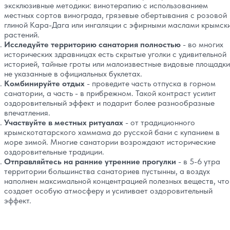
эксклюзивные методики: винотерапию с использованием
местных сортов винограда, грязевые обертывания с розовой
глиной Кара-Дага или ингаляции с эфирными маслами крымск
растений.
Исследуйте территорию санатория полностью
- во многих
исторических здравницах есть скрытые уголки с удивительной
историей, тайные гроты или малоизвестные видовые площадки
не указанные в официальных буклетах.
Комбинируйте отдых
- проведите часть отпуска в горном
санатории, а часть - в прибрежном. Такой контраст усилит
оздоровительный эффект и подарит более разнообразные
впечатления.
Участвуйте в местных ритуалах
- от традиционного
крымскотатарского хаммама до русской бани с купанием в
море зимой. Многие санатории возрождают исторические
оздоровительные традиции.
Отправляйтесь на ранние утренние прогулки
- в 5-6 утра
территории большинства санаториев пустынны, а воздух
наполнен максимальной концентрацией полезных веществ, что
создает особую атмосферу и усиливает оздоровительный
эффект.