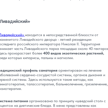
Ливадийский»
Ливадийский»
находится в непосредственной близости от
наменитого Ливадийского дворца - летней резиденции
оследнего российского императора Николая II. Территория
анимает часть Ливадийского парка площадью около 40 гектаро
десь произрастает более
400 видов экзотических растений,
реди которых кипарисы, пальмы и магнолии.
едицинский профиль санатория
ориентирован на лечение
аболеваний сердечно-сосудистой системы, органов дыхания и
ервной системы. Здесь используются такие методы, как
лиматотерапия, талассотерапия, бальнеолечение, грязелечение,
изиотерапия.
истема питания
организована по принципу «шведский стол» с
кцентом на диетические блюда. В меню представлены как