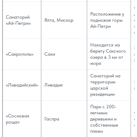
О
Расположение у
д
Санаторий
Ялта, Мисхор
подножия горы
а
«Ай-Петри»
Ай-Петри
н
с
Находится на
Р
берегу Сакского
«Сакрополь»
Саки
в
озера в 3 км от
и
моря
Санаторий на
территории
К
«Ливадийский»
Ливадия
царской
п
резиденции
Парк с 200-
летними
О
«Сосновая
Гаспра
деревьями и
о
роща»
собственные
с
пляжи