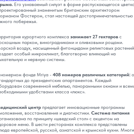
рыма.
Его узнаваемый силуэт в форме распускающегося цветка
проектированный знаменитым британским архитектором
орманом Фостером, стал настоящей достопримечательностью
жного побережья.
ерритория курортного комплекса
занимает 27 гектаров
с
оскошным парком, виноградниками и оливковыми рощами.
орской воздух, насыщенный фитонцидами реликтовых растений
оздает особый микроклимат, благотворно влияющий на
ыхательную и нервную системы.
 номерном фонде Mriya -
408 номеров различных категорий:
о
тандартных до президентских апартаментов. Каждый
борудован современной мебелью, панорамными окнами и всем
еобходимыми удобствами класса «люкс».
едицинский центр
предлагает инновационные программы
моложения, восстановления и диагностики.
Система питания
рганизована по принципу «шведский стол» с акцентом на
доровое меню. В шести ресторанах комплекса представлены
люда европейской, русской, азиатской и крымской кухни. Мног