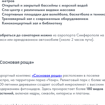
метров
Открытый и закрытый бассейны с морской водой
Спа-центр с различными видами массажа
Спортивные площадки для волейбола, баскетбола и тенни
Тренажерный зал с современным оборудованием
Киноконцертный зал и библиотеку
обраться до санатория можно
из аэропорта Симферополя на
акси или арендованном автомобиле (около 2 часов пути).
Сосновая роща»
урортный комплекс
«Сосновая роща»
расположен в поселке
аспра, на территории парка «Чаир». Реликтовый парк с более ч
00-летними деревьями создает особый микроклимат с высоким
одержанием фитонцидов. Здесь произрастает более
180 видов
астений,
включая кедры, секвойи, кипарисы и платаны.