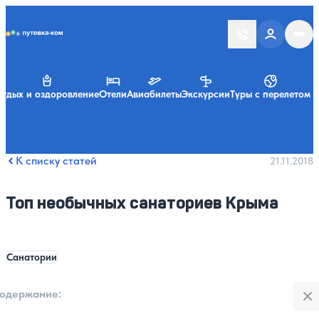
Putevka.com
тдых и оздоровление
Отели
Авиабилеты
Экскурсии
Туры с перелетом
К списку статей
21.11.2018
Топ необычных санаториев Крыма
Санатории
Закры
одержание:
: