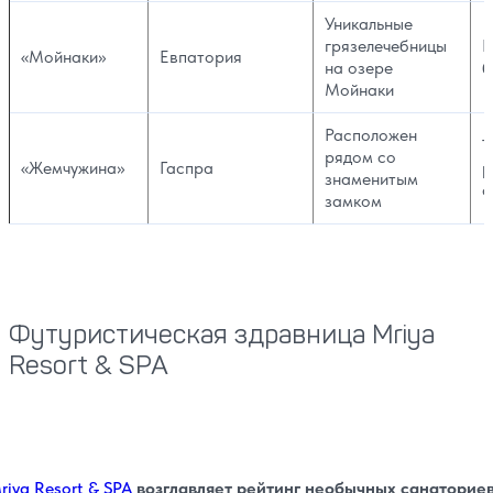
Уникальные
грязелечебницы
Г
«Мойнаки»
Евпатория
на озере
б
Мойнаки
Расположен
Т
рядом со
«Жемчужина»
Гаспра
р
знаменитым
с
замком
Футуристическая здравница Mriya
Resort & SPA
riya Resort & SPA
возглавляет рейтинг необычных санаторие