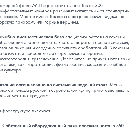
омерной фонд «Ай-Петри» насчитывает более 300
омфортабельных номеров различных категорий - от стандартны
о люксов. Многие имеют балконы с потрясающими видами на
орскую панораму или горные вершины.
ечебно-диагностическая база
специализируется на лечении
аболеваний опорно-двигательного аппарата, нервной системы,
рганов дыхания и сердечно-сосудистых заболеваний. В лечении
спользуются природные факторы: климатотерапия,
алассотерапия, грязелечение. Дополнительно применяются таки
етодики, как гидротерапия, физиотерапия, массаж и лечебная
изкультура.
итание организовано по системе «шведский стол»
. Меню
ключает блюда русской и европейской кухни, приготовленные из
вежих местных продуктов.
нфраструктура включает:
Собственный оборудованный пляж протяженностью 350