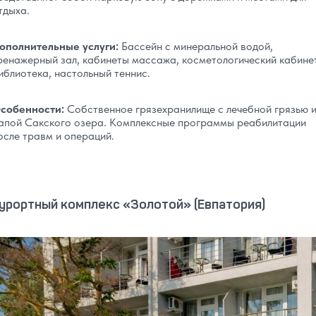
тдыха.
ополнительные услуги:
Бассейн с минеральной водой,
ренажерный зал, кабинеты массажа, косметологический кабинет
иблиотека, настольный теннис.
собенности:
Собственное грязехранилище с лечебной грязью 
апой Сакского озера. Комплексные программы реабилитации
осле травм и операций.
урортный комплекс «Золотой» (Евпатория)