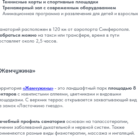
Теннисные корты и спортивные площадки
Тренажерный зал с современным оборудованием
Анимационная программа и развлечения для детей и взрослых
анаторий расположен в 120 км от аэропорта Симферополя.
обраться можно
на такси или трансфере, время в пути
оставляет около 2,5 часов.
Жемчужина»
ерритория
«Жемчужины»
- это ландшафтный парк
площадью 8
ектаров
с извилистыми аллеями, цветниками и видовыми
лощадками. С верхних террас открывается захватывающий вид
а замок «Ласточкино гнездо».
ечебный профиль санатория
основан на талассотерапии,
ечении заболеваний дыхательной и нервной систем. Также
рименяются разные виды физиотерапии, массажа и ингаляций.