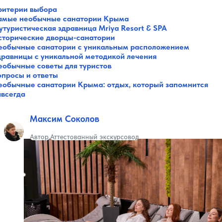
ритерии выбора
Все категории
амые необычные санатории Крыма
Музеи
утуристическая здравница Mriya Resort & SPA
Галереи
сторические дворцы-санатории
Парки
еобычные санатории с уникальным расположением
Театры
дравницы с уникальной методикой лечения
Площади
еобычные советы для туристов
Пляжи
опросы и ответы
еобычные санатории Крыма: отдых, который запомнится
Мосты
авсегда
Горы
Разное
Зоопарки
Максим Соколов
Интересное в городах
Советы путешественнику
Автор
Аттестованный экскурсовод
Санатории
Реки и озера
Святые места