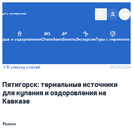
Putevka.com
тдых и оздоровление
Отели
Авиабилеты
Экскурсии
Туры с перелетом
К списку статей
05.09.2024
Пятигорск: термальные источники
для купания и оздоровления на
Кавказе
Разное