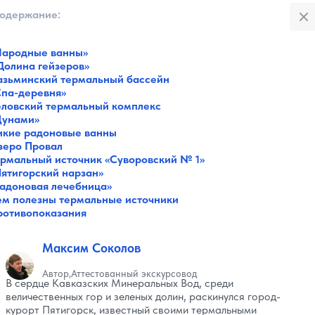
Закры
одержание:
:
Народные ванны»
Все категории
Долина гейзеров»
Музеи
азьминский термальный бассейн
Галереи
Спа-деревня»
Парки
еловский термальный комплекс
Театры
Цунами»
Площади
икие радоновые ванны
Пляжи
зеро Провал
ермальный источник «Суворовский № 1»
Мосты
Пятигорский нарзан»
Горы
Радоновая лечебница»
Разное
ем полезны термальные источники
Зоопарки
ротивопоказания
Интересное в городах
Советы путешественнику
Максим Соколов
Санатории
Реки и озера
Автор
Аттестованный экскурсовод
Святые места
В сердце Кавказских Минеральных Вод, среди
величественных гор и зеленых долин, раскинулся город-
курорт Пятигорск, известный своими термальными