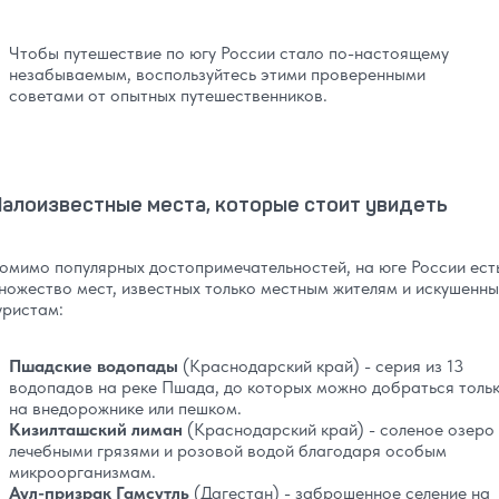
Чтобы путешествие по югу России стало по-настоящему
незабываемым, воспользуйтесь этими проверенными
советами от опытных путешественников.
алоизвестные места, которые стоит увидеть
омимо популярных достопримечательностей, на юге России ест
ножество мест, известных только местным жителям и искушенн
уристам:
Пшадские водопады
(Краснодарский край) - серия из 13
водопадов на реке Пшада, до которых можно добраться толь
на внедорожнике или пешком.
Кизилташский лиман
(Краснодарский край) - соленое озеро
лечебными грязями и розовой водой благодаря особым
микроорганизмам.
Аул-призрак Гамсутль
(Дагестан) - заброшенное селение на