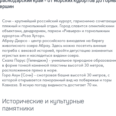
раснодарский край - от морских курортов до горн
ершин
Сочи - крупнейший российский курорт, гармонично сочетающ
пляжный и горнолыжный отдых. Город славится олимпийскими
объектами, дендрарием, парком «Ривьера» и горнолыжным
курортом «Роза Хутор».
Абрау-Дюрсо - центр российского виноделия на берегу
живописного озера Абрау. Здесь можно посетить винные
погреба с вековой историей, пройти дегустацию знаменитых
игристых вин и насладиться видами озера.
Скала Парус (Геленджик) - уникальное природное образовани
в форме тонкой каменной пластины высотой 30 метров,
расположенное прямо в море.
Гора Ахун (Сочи) - смотровая башня высотой 30 метров, с
которой открывается панорамный вид на побережье и горы
Кавказа. В ясную погоду видимость достигает 70 км.
Исторические и культурные
памятники