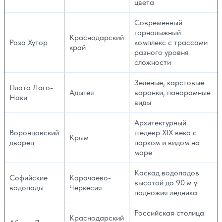
цвета
Современный
горнолыжный
Краснодарский
Роза Хутор
комплекс с трассами
край
разного уровня
сложности
Зеленые, карстовые
Плато Лаго-
Адыгея
воронки, панорамные
Наки
виды
Архитектурный
Воронцовский
шедевр XIX века с
Крым
дворец
парком и видом на
море
Каскад водопадов
Софийские
Карачаево-
высотой до 90 м у
водопады
Черкесия
подножия ледника
Российская столица
Краснодарский