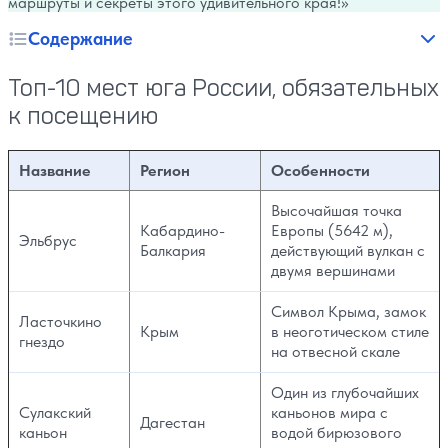
маршруты и секреты этого удивительного края!
Содержание
Топ-10 мест юга России, обязательных
к посещению
Название
Регион
Особенности
Высочайшая точка
Кабардино-
Европы (5642 м),
Эльбрус
Балкария
действующий вулкан с
двумя вершинами
Символ Крыма, замок
Ласточкино
Крым
в неоготическом стиле
гнездо
на отвесной скале
Один из глубочайших
Сулакский
каньонов мира с
Дагестан
каньон
водой бирюзового