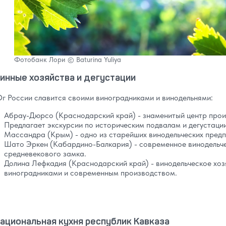
Фотобанк Лори © Baturina Yuliya
инные хозяйства и дегустации
г России славится своими виноградниками и винодельнями:
Абрау-Дюрсо (Краснодарский край) - знаменитый центр произ
Предлагает экскурсии по историческим подвалам и дегустации
Массандра (Крым) - одно из старейших винодельческих предп
Шато Эркен (Кабардино-Балкария) - современное винодельче
средневекового замка.
Долина Лефкадия (Краснодарский край) - винодельческое хо
виноградниками и современным производством.
ациональная кухня республик Кавказа