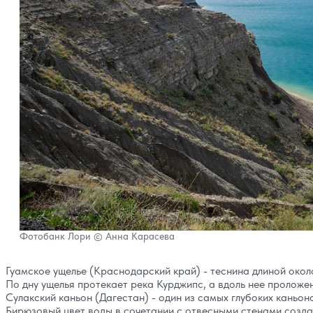
Фотобанк Лори © Анна Карасева
Гуамское ущелье (Краснодарский край) - теснина длиной окол
По дну ущелья протекает река Курджипс, а вдоль нее проложе
Сулакский каньон (Дагестан) - один из самых глубоких каньон
Бирюзовый цвет воды в сочетании с отвесными стенами созд