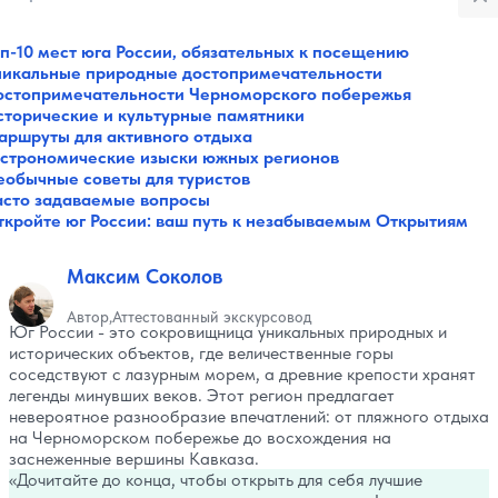
п-10 мест юга России, обязательных к посещению
Все категории
никальные природные достопримечательности
Музеи
остопримечательности Черноморского побережья
Галереи
сторические и культурные памятники
Парки
аршруты для активного отдыха
Театры
астрономические изыски южных регионов
Площади
еобычные советы для туристов
Пляжи
асто задаваемые вопросы
ткройте юг России: ваш путь к незабываемым Открытиям
Мосты
Горы
Разное
Максим Соколов
Зоопарки
Интересное в городах
Автор
Аттестованный экскурсовод
Юг России - это сокровищница уникальных природных и
Советы путешественнику
исторических объектов, где величественные горы
Санатории
соседствуют с лазурным морем, а древние крепости хранят
Реки и озера
легенды минувших веков. Этот регион предлагает
Святые места
невероятное разнообразие впечатлений: от пляжного отдыха
на Черноморском побережье до восхождения на
заснеженные вершины Кавказа.
Дочитайте до конца, чтобы открыть для себя лучшие