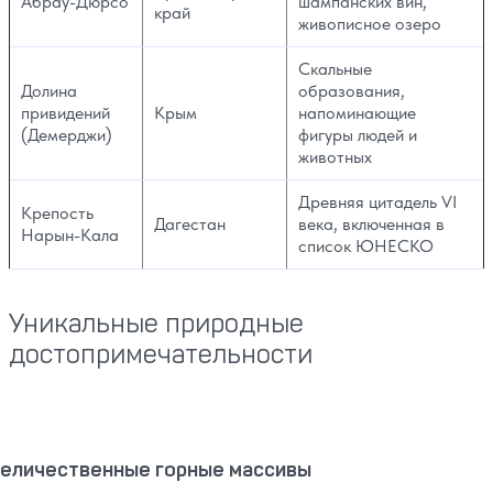
Абрау-Дюрсо
шампанских вин,
край
живописное озеро
Скальные
Долина
образования,
привидений
Крым
напоминающие
(Демерджи)
фигуры людей и
животных
Древняя цитадель VI
Крепость
Дагестан
века, включенная в
Нарын-Кала
список ЮНЕСКО
Уникальные природные
достопримечательности
еличественные горные массивы