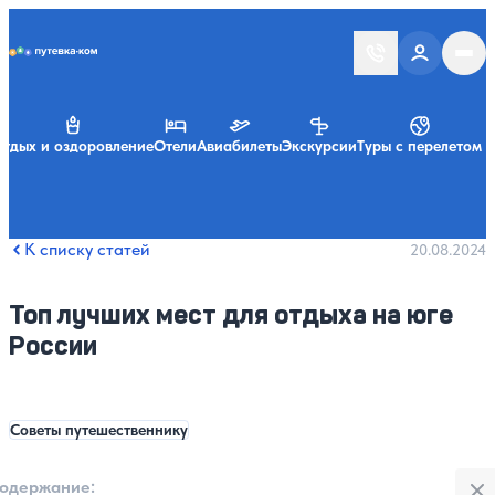
Putevka.com
тдых и оздоровление
Отели
Авиабилеты
Экскурсии
Туры с перелетом
К списку статей
20.08.2024
Топ лучших мест для отдыха на юге
России
Советы путешественнику
Закры
одержание:
: