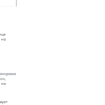
ице
 на
панорама
о»,
 на
вует