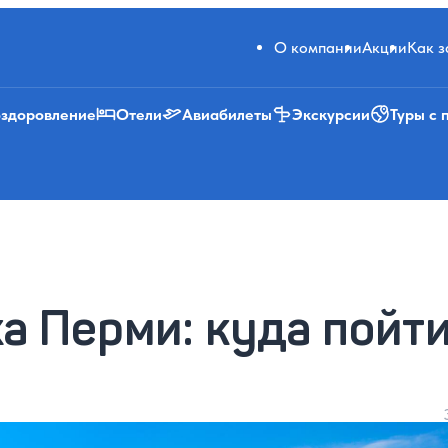
О компании
Акции
Как 
оздоровление
Отели
Авиабилеты
Экскурсии
Туры с 
а Перми: куда пойти