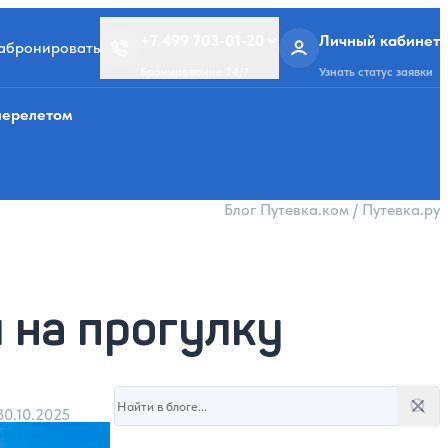
+7 499 703-01-20
Личный кабинет
забронировать
Бронирование 24/7
Узнать статус заявки
перелетом
Блог Путевка.ком / Путевка.ру
 на прогулку
Поиск в блоге
30.10.2025
Поис