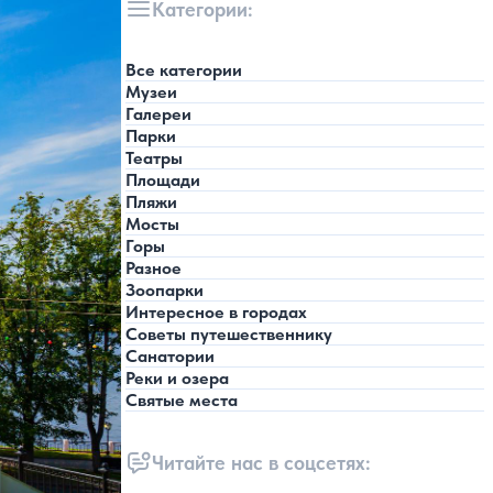
Категории:
Все категории
Музеи
Галереи
Парки
Театры
Площади
Пляжи
Мосты
Горы
Разное
Зоопарки
Интересное в городах
Советы путешественнику
Санатории
Реки и озера
Святые места
Читайте нас в соцсетях: