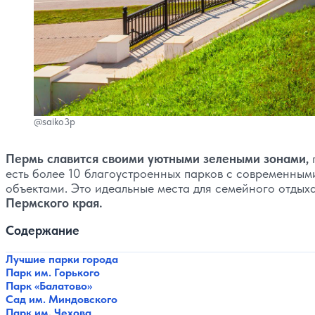
@saiko3p
Пермь славится своими уютными зелеными зонами,
г
есть более 10 благоустроенных парков с современным
объектами. Это идеальные места для семейного отдыха
Пермского края.
Содержание
Лучшие парки города
Парк им. Горького
Парк «Балатово»
Сад им. Миндовского
Парк им. Чехова