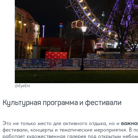
@EyeEm
Культурная программа и фестивали
Это не только место для активного отдыха, но и
важна
фестивали, концерты и тематические мероприятия. В п
работает художественная галерея под открытым небом