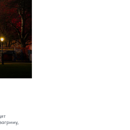
дят
вагриму,