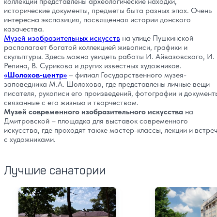
коллекции представлены археологические находки,
исторические документы, предметы быта разных эпох. Очень
интересна экспозиция, посвященная истории донского
казачества.
Музей изобразительных искусств
на улице Пушкинской
располагает богатой коллекцией живописи, графики и
скульптуры. Здесь можно увидеть работы И. Айвазовского, И.
Репина, В. Сурикова и других известных художников.
«Шолохов-центр»
– филиал Государственного музея-
заповедника М.А. Шолохова, где представлены личные вещи
писателя, рукописи его произведений, фотографии и документ
связанные с его жизнью и творчеством.
Музей современного изобразительного искусства
на
Дмитровской – площадка для выставок современного
искусства, где проходят также мастер-классы, лекции и встре
с художниками.
Лучшие санатории
Санаторий Сосновая Дача
Санаторий Наде