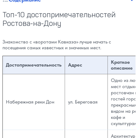
Топ-10 достопримечательностей
Ростова-на-Дону
Знакомство с «воротами Кавказа» лучше начать с
посещения самых известных и значимых мест.
Краткое
Достопримечательность
Адрес
описание
Одно из лю
мест отдыха
ростовчан и
гостей горо
Набережная реки Дон
ул. Береговая
прекрасным
видом на рек
кафе и
скульптурам
Архитектур