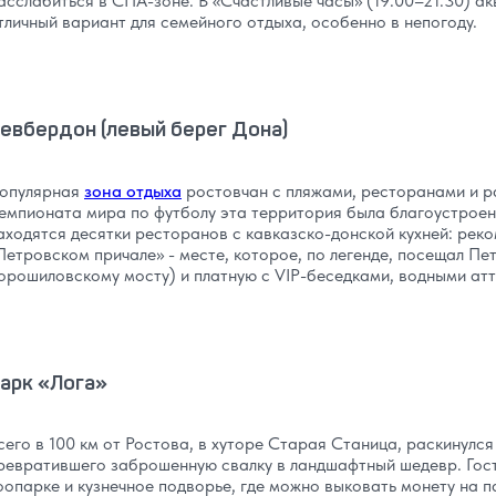
асслабиться в СПА-зоне. В «Счастливые часы» (19:00–21:30) ак
тличный вариант для семейного отдыха, особенно в непогоду.
евбердон (левый берег Дона)
опулярная
зона отдыха
ростовчан с пляжами, ресторанами и р
емпионата мира по футболу эта территория была благоустроена
аходятся десятки ресторанов с кавказско-донской кухней: рек
Петровском причале» - месте, которое, по легенде, посещал Пет
орошиловскому мосту) и платную с VIP-беседками, водными ат
арк «Лога»
сего в 100 км от Ростова, в хуторе Старая Станица, раскинулс
ревратившего заброшенную свалку в ландшафтный шедевр. Гост
оопарке и кузнечное подворье, где можно выковать монету на п