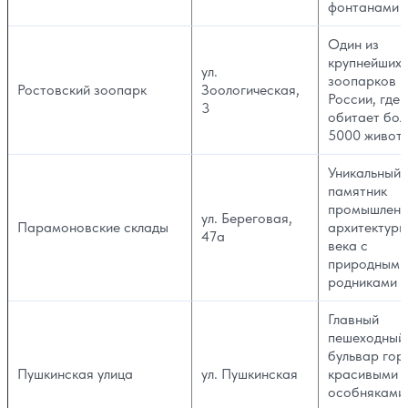
фонтанами
Один из
крупнейших
ул.
зоопарков
Ростовский зоопарк
Зоологическая,
России, где
3
обитает бол
5000 живот
Уникальный
памятник
промышленн
ул. Береговая,
Парамоновские склады
архитектуры
47а
века с
природными
родниками
Главный
пешеходный
бульвар гор
Пушкинская улица
ул. Пушкинская
красивыми
особняками