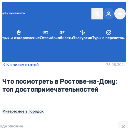
Putevka.com
тдых и оздоровление
Отели
Авиабилеты
Экскурсии
Туры с перелетом
К списку статей
26.08.2024
Что посмотреть в Ростове-на-Дону:
топ достопримечательностей
Интересное в городах
Закры
одержание:
: