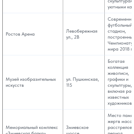
скульптурам
уютными ка
Современн
футбольный
Левобережная
стадион,
Ростов Арена
ул., 2В
построенный
Чемпионату
мира 2018 г
Богатая
коллекция
живописи,
Музей изобразительных
ул. Пушкинская,
графики и
искусств
115
скульптуры,
включая ра
известных
художников
Место памя
жертв масс
Мемориальный комплекс
Змиевское
расстрелов 
«Змиевская балка»
шоссе
период