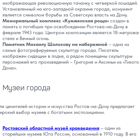
изображающая революционную тачанку с четверкой лошадей.
Установленный на юго-западной окраине города, монумент
является символом борьбы за Советскую власть на Дону.
Мемориальный комплекс «Кумженская роща»
создан в
память о погибших при освобождении Ростова-на-Дону в
феврале 1943 года. Центром композиции является 18-метрова
стела и Вечный огонь.
Памятник Михаилу Шолохову на набережной
– одна из
самых фотографируемых скульптур города. Писатель
изображен сидящим в лодке, а рядом помещены скульптуры
персонажей его произведений – Григория и Аксиньи из «Тихого
Дона».
Музеи города
ля ценителей истории и искусства Ростов-на-Дону предлагает
ирокий выбор музеев с богатыми экспозициями.
Ростовский областной музей краеведения
– один из
старейших музеев Юга России, основанный в 1910 году. В его