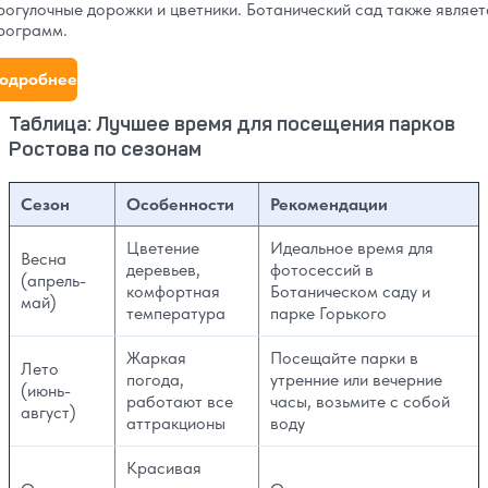
рогулочные дорожки и цветники. Ботанический сад также являе
рограмм.
одробнее
Таблица: Лучшее время для посещения парков
Ростова по сезонам
Сезон
Особенности
Рекомендации
Цветение
Идеальное время для
Весна
деревьев,
фотосессий в
(апрель-
комфортная
Ботаническом саду и
май)
температура
парке Горького
Жаркая
Посещайте парки в
Лето
погода,
утренние или вечерние
(июнь-
работают все
часы, возьмите с собой
август)
аттракционы
воду
Красивая