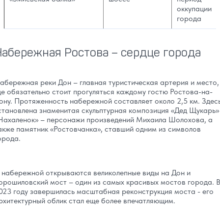
оккупации
города
Набережная Ростова – сердце города
абережная реки Дон – главная туристическая артерия и место,
де обязательно стоит прогуляться каждому гостю Ростова-на-
ону. Протяженность набережной составляет около 2,5 км. Здес
становлена знаменитая скульптурная композиция «Дед Щукарь»
Нахаленок» – персонажи произведений Михаила Шолохова, а
акже памятник «Ростовчанка», ставший одним из символов
орода.
 набережной открываются великолепные виды на Дон и
орошиловский мост – один из самых красивых мостов города. 
023 году завершилась масштабная реконструкция моста - его
рхитектурный облик стал еще более впечатляющим.