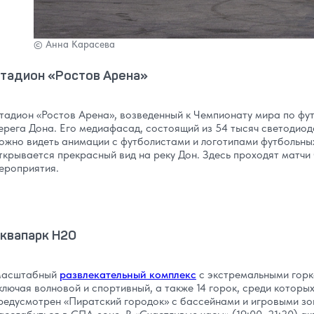
© Анна Карасева
тадион «Ростов Арена»
тадион «Ростов Арена», возведенный к Чемпионату мира по фут
ерега Дона. Его медиафасад, состоящий из 54 тысяч светодиодо
ожно видеть анимации с футболистами и логотипами футбольных
ткрывается прекрасный вид на реку Дон. Здесь проходят матчи
ероприятия.
квапарк H2O
асштабный
развлекательный комплекс
с экстремальными горк
ключая волновой и спортивный, а также 14 горок, среди которы
редусмотрен «Пиратский городок» с бассейнами и игровыми зон