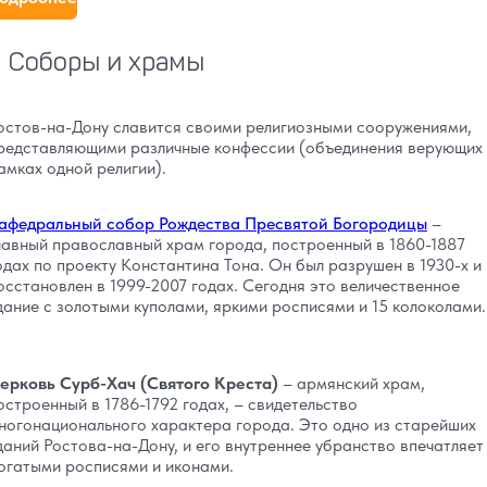
Соборы и храмы
остов-на-Дону славится своими религиозными сооружениями,
редставляющими различные конфессии (объединения верующих
амках одной религии).
афедральный собор Рождества Пресвятой Богородицы
–
лавный православный храм города, построенный в 1860-1887
одах по проекту Константина Тона. Он был разрушен в 1930-х и
осстановлен в 1999-2007 годах. Сегодня это величественное
дание с золотыми куполами, яркими росписями и 15 колоколами.
ерковь Сурб-Хач (Святого Креста)
– армянский храм,
остроенный в 1786-1792 годах, – свидетельство
ногонационального характера города. Это одно из старейших
даний Ростова-на-Дону, и его внутреннее убранство впечатляет
огатыми росписями и иконами.