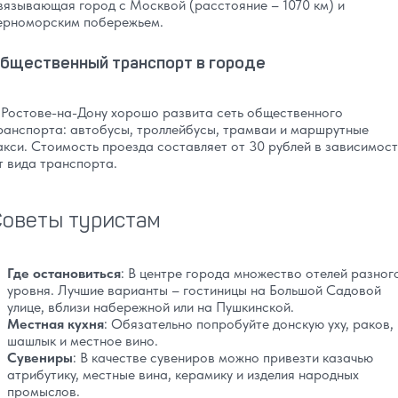
вязывающая город с Москвой (расстояние – 1070 км) и
ерноморским побережьем.
бщественный транспорт в городе
 Ростове-на-Дону хорошо развита сеть общественного
ранспорта: автобусы, троллейбусы, трамваи и маршрутные
акси. Стоимость проезда составляет от 30 рублей в зависимос
т вида транспорта.
Советы туристам
Где остановиться
: В центре города множество отелей разног
уровня. Лучшие варианты – гостиницы на Большой Садовой
улице, вблизи набережной или на Пушкинской.
Местная кухня
: Обязательно попробуйте донскую уху, раков,
шашлык и местное вино.
Сувениры
: В качестве сувениров можно привезти казачью
атрибутику, местные вина, керамику и изделия народных
промыслов.