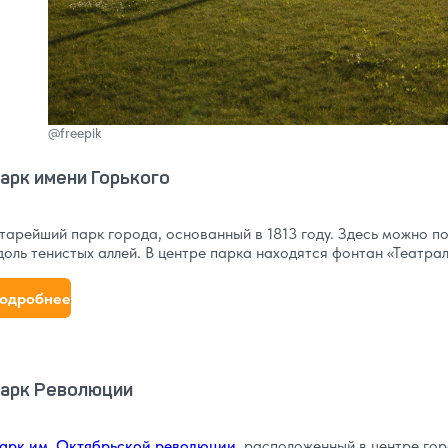
@freepik
арк имени Горького
тарейший парк города, основанный в 1813 году. Здесь можно по
доль тенистых аллей. В центре парка находятся фонтан «Театрал
одробнее
арк Революции
арк им. Октябрьской революции
, расположенный в центре го