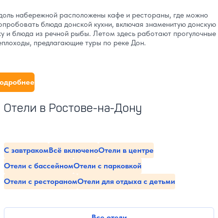
доль набережной расположены кафе и рестораны, где можно
опробовать блюда донской кухни, включая знаменитую донскую
ху и блюда из речной рыбы. Летом здесь работают прогулочные
еплоходы, предлагающие туры по реке Дон.
одробнее
Отели в Ростове-на-Дону
С завтраком
Всё включено
Отели в центре
Отели с бассейном
Отели с парковкой
Отели с рестораном
Отели для отдыха с детьми
Все отели