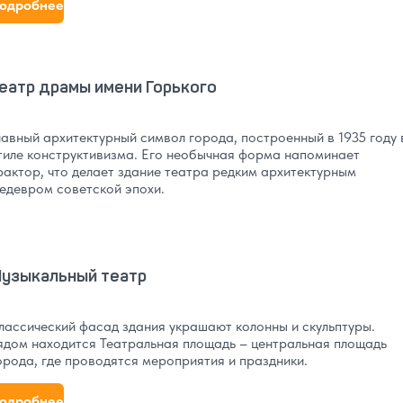
одробнее
еатр драмы имени Горького
лавный архитектурный символ города, построенный в 1935 году 
тиле конструктивизма. Его необычная форма напоминает
рактор, что делает здание театра редким архитектурным
едевром советской эпохи.
узыкальный театр
лассический фасад здания украшают колонны и скульптуры.
ядом находится Театральная площадь – центральная площадь
орода, где проводятся мероприятия и праздники.
одробнее