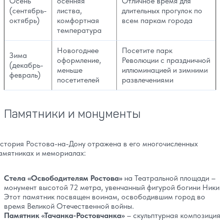
Осень
осенняя
Отличное время для
(сентябрь-
листва,
длительных прогулок по
октябрь)
комфортная
всем паркам города
температура
Новогоднее
Посетите парк
Зима
оформление,
Революции с праздничной
(декабрь-
меньше
иллюминацией и зимними
февраль)
посетителей
развлечениями
Памятники и монументы
стория Ростова-на-Дону отражена в его многочисленных
амятниках и мемориалах:
Стела «Освободителям Ростова»
на Театральной площади –
монумент высотой 72 метра, увенчанный фигурой богини Ники
Этот памятник посвящен воинам, освободившим город во
время Великой Отечественной войны.
Памятник «Тачанка-Ростовчанка»
– скульптурная композиция