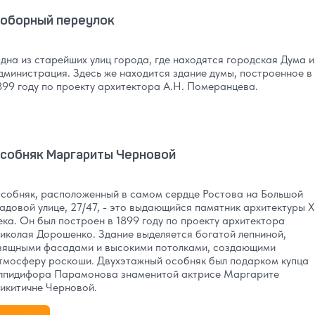
оборный переулок
дна из старейших улиц города, где находятся городская Дума и
дминистрация. Здесь же находится здание думы, построенное в
899 году по проекту архитектора А.Н. Померанцева.
собняк Маргариты Черновой
собняк, расположенный в самом сердце Ростова на Большой
адовой улице, 27/47, - это выдающийся памятник архитектуры X
ека. Он был построен в 1899 году по проекту архитектора
иколая Дорошенко. Здание выделяется богатой лепниной,
зящными фасадами и высокими потолками, создающими
тмосферу роскоши. Двухэтажный особняк был подарком купца
лпидифора Парамонова знаменитой актрисе Маргарите
икитичне Черновой.