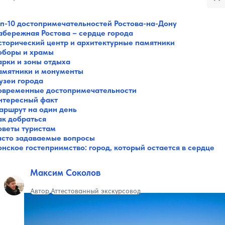
оп-10 достопримечательностей Ростова-на-Дону
Все категории
абережная Ростова – сердце города
Музеи
сторический центр и архитектурные памятники
Галереи
оборы и храмы
Парки
арки и зоны отдыха
Театры
амятники и монументы
Площади
узеи города
Пляжи
овременные достопримечательности
нтересный факт
Мосты
аршрут на один день
Горы
ак добраться
Разное
оветы туристам
Зоопарки
асто задаваемые вопросы
Интересное в городах
нское гостеприимство: город, который остается в сердце
Советы путешественнику
Санатории
Максим Соколов
Реки и озера
Святые места
Автор
Аттестованный экскурсовод