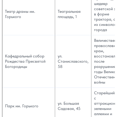
шедевр
советской э
Театр драмы им.
Театральная
в форме
Горького
площадь, 1
трактора, о
из символов
города
Величествен
православн
храм,
Кафедральный собор
ул.
восстановл
Рождества Пресвятой
Станиславского,
после
Богородицы
58
разрушения 
годы Велико
Отечествен
войны
Старейший 
с
ул. Большая
аттракциона
Парк им. Горького
Садовая, 45
зелеными
аллеями и