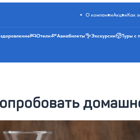
О компании
Акции
Как 
оздоровление
Отели
Авиабилеты
Экскурсии
Туры с 
попробовать домашн
2