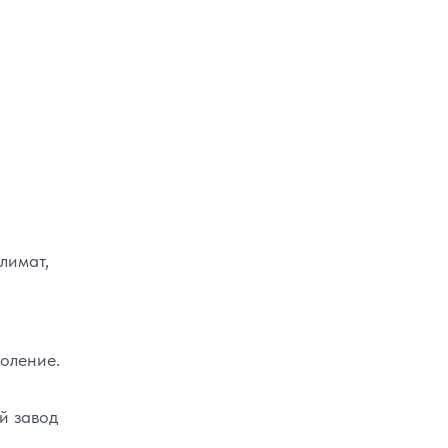
лимат,
оление.
й завод