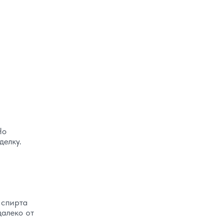
Но
делку.
 спирта
далеко от