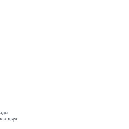
рада
оло двух