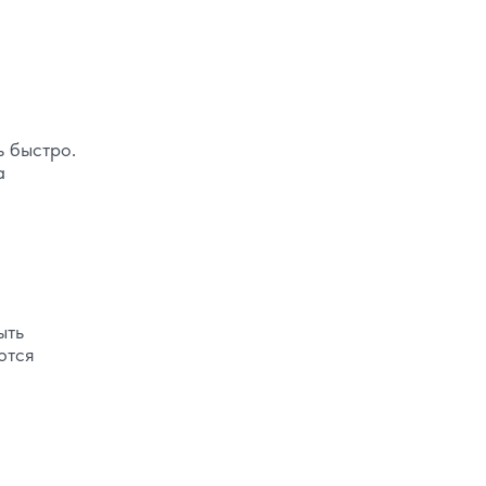
ь быстро.
а
ыть
ются