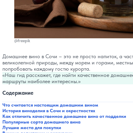
@freepik
Домашнее вино в Сочи – это не просто напиток, а час
великолепной природы, между морем и горами, местны
попробовать каждому гостю курорта.
Наш гид расскажет, где найти качественное домашнее
маршруты наиболее интересны.
Содержание
Что считается настоящим домашним вином
История виноделия в Сочи и окрестностях
Как отличить качественное домашнее вино от подделки
Популярные сорта домашнего вина
Лучшие места для покупки