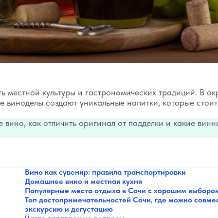
ть местной культуры и гастрономических традиций. В о
е виноделы создают уникальные напитки, которые стоит
 вино, как отличить оригинал от подделки и какие винн
Вино как сувенир: правила транспортировки
Домашнее вино и местная кухня
Популярные места отдыха в Сочи с хорошим выборо
Топ достопримечательностей Сочи, где можно совме
экскурсию и дегустацию