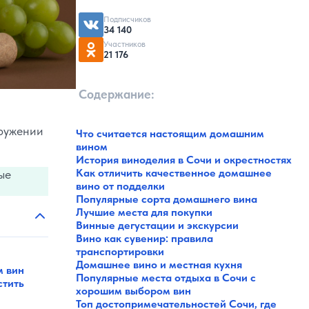
Подписчиков
34 140
Участников
21 176
Содержание:
кружении
Что считается настоящим домашним
вином
История виноделия в Сочи и окрестностях
Как отличить качественное домашнее
ые
вино от подделки
Популярные сорта домашнего вина
Лучшие места для покупки
Винные дегустации и экскурсии
Вино как сувенир: правила
транспортировки
Домашнее вино и местная кухня
м вин
Популярные места отдыха в Сочи с
стить
хорошим выбором вин
Топ достопримечательностей Сочи, где