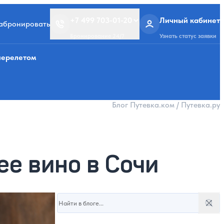
+7 499 703-01-20
Личный кабинет
забронировать
Бронирование 24/7
Узнать статус заявки
перелетом
Блог Путевка.ком / Путевка.ру
ее вино в Сочи
Поиск в блоге
3.06.2025
Поис